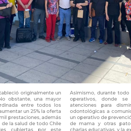
tableció originalmente un
Asimismo, durante todo 
 No obstante, una mayor
operativos, donde se
ordinada entre todos los
atenciones para dismi
aumentar un 25% la oferta
odontológicas a comunid
 mil prestaciones, además
un operativo de prevenci
 de la salud de todo Chile
de mama y otras patol
ades cubiertas por este
charlas educativas, y la 