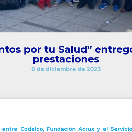
tos por tu Salud” entreg
prestaciones
8 de diciembre de 2023
 entre Codelco, Fundación Acrux y el Servici