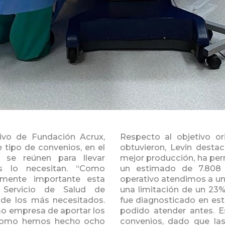
tivo de Fundación Acrux,
Respecto al objetivo or
 tipo de convenios, en el
obtuvieron, Levin desta
s se reúnen para llevar
mejor producción, ha per
s lo necesitan. “Como
un estimado de 7.808 
mente importante esta
operativo atendimos a un
 Servicio de Salud de
una limitación de un 23%
 de los más necesitados.
fue diagnosticado en est
mo empresa de aportar los
podido atender antes. 
í como hemos hecho ocho
convenios, dado que la