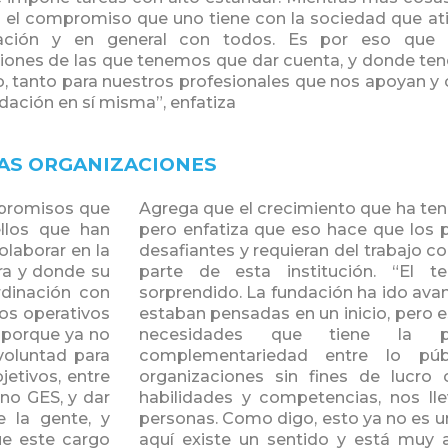
 el compromiso que uno tiene con la sociedad que ati
gislación y en general con todos. Es por eso q
ciones de las que tenemos que dar cuenta, y donde te
o, tanto para nuestros profesionales que nos apoyan y 
ndación en sí misma”, enfatiza
RAS ORGANIZACIONES
mpromisos que
Agrega que el crecimiento que ha ten
llos que han
pero enfatiza que eso hace que los
olaborar en la
desafiantes y requieran del trabajo c
era y donde su
parte de esta institución. “El
rdinación con
sorprendido. La fundación ha ido av
os operativos
estaban pensadas en un inicio, pero 
porque ya no
necesidades que tiene la p
voluntad para
complementariedad entre lo pú
etivos, entre
organizaciones sin fines de lucro
 no GES, y dar
habilidades y competencias, nos lle
 la gente, y
personas. Como digo, esto ya no es u
ue este cargo
aquí existe un sentido y está muy 