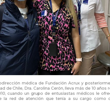
bdirección médica de Fundación Acrux y posteriorment
d de Chile, Dra. Carolina Cerón, lleva más de 10 años r
10, cuando un grupo de entusiastas médicos le ofrec
de la red de atención que tenía a su cargo como di