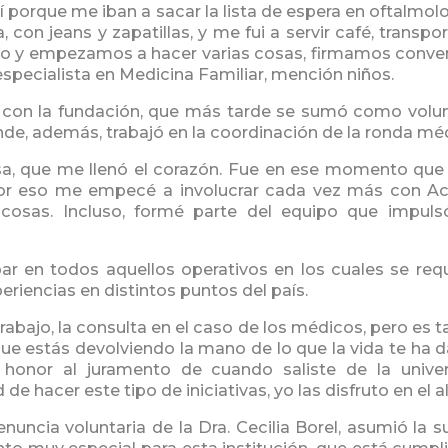
 sí porque me iban a sacar la lista de espera en oftalmo
con jeans y zapatillas, y me fui a servir café, transpor
uipo y empezamos a hacer varias cosas, firmamos conv
especialista en Medicina Familiar, mención niños.
o con la fundación, que más tarde se sumó como volu
de, además, trabajó en la coordinación de la ronda mé
osa, que me llenó el corazón. Fue en ese momento que
por eso me empecé a involucrar cada vez más con Ac
 cosas. Incluso, formé parte del equipo que impu
r en todos aquellos operativos en los cuales se requ
riencias en distintos puntos del país.
trabajo, la consulta en el caso de los médicos, pero es ta
ue estás devolviendo la mano de lo que la vida te ha 
honor al juramento de cuando saliste de la univer
de hacer este tipo de iniciativas, yo las disfruto en el a
renuncia voluntaria de la Dra. Cecilia Borel, asumió la 