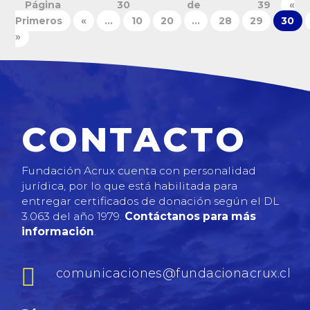
Página 30 de 39
«
Primeros
«
...
10
20
...
28
29
30
»
CONTACTO
Fundación Acrux cuenta con personalidad
jurídica, por lo que está habilitada para
entregar certificados de donación según el DL
3.063 del año 1979.
Contáctanos para más
información
.

comunicaciones@fundacionacrux.cl